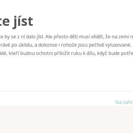
 jíst
 by se z ní dalo jíst. Ale přesto děti musí vědět, že na zemi 
právě po úklidu, a dokonce i rohože jsou pečlivě vyluxované.
idé, kteří budou ochotni přiložit ruku k dílu, když bude potř
Na zah