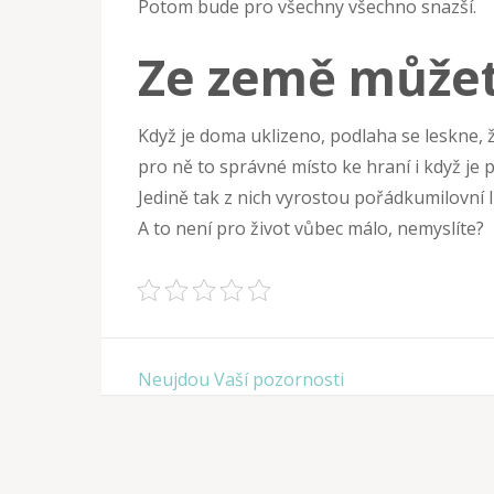
Potom bude pro všechny všechno snazší.
Ze země můžete
Když je doma uklizeno, podlaha se leskne, že
pro ně to správné místo ke hraní i když je 
Jedině tak z nich vyrostou pořádkumilovní l
A to není pro život vůbec málo, nemyslíte?
Navigace
Neujdou Vaší pozornosti
pro
příspěvek