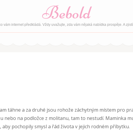
Bebold
o vám internet předkládá. Vždy uvažujte, zda vám nějaká nabídka prospěje. A zjist
 tam táhne a za druhé jsou
rohože
záchytným místem pro pr
íčku nebo na podložce z molitanu, tam to nestudí. Maminka m
aby pochopily smysl a řád života v jejich rodném příbytku.