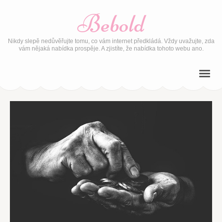
Bebold
Nikdy slepě nedůvěřujte tomu, co vám internet předkládá. Vždy uvažujte, zda
vám nějaká nabídka prospěje. A zjistíte, že nabídka tohoto webu ano.