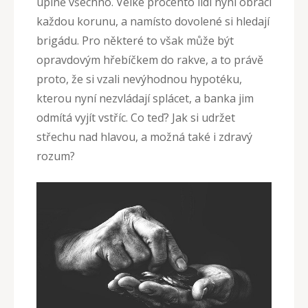
úplně všechno. Velké procento lidí nyní obrací
každou korunu, a namísto dovolené si hledají
brigádu. Pro některé to však může být
opravdovým hřebíčkem do rakve, a to právě
proto, že si vzali nevýhodnou hypotéku,
kterou nyní nezvládají splácet, a banka jim
odmítá vyjít vstříc. Co teď? Jak si udržet
střechu nad hlavou, a možná také i zdravý
rozum?