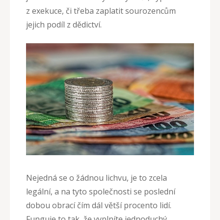
z exekuce, či třeba zaplatit sourozencům
jejich podíl z dědictví.
Nejedná se o žádnou lichvu, je to zcela
legální, a na tyto společnosti se poslední
dobou obrací čím dál větší procento lidí.
Funguje to tak, že vyplníte jednoduchý