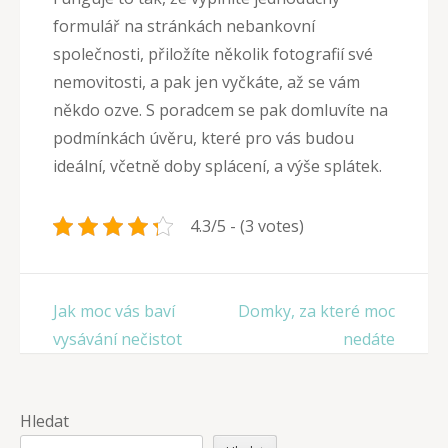
formulář na stránkách nebankovní
společnosti, přiložíte několik fotografií své
nemovitosti, a pak jen vyčkáte, až se vám
někdo ozve. S poradcem se pak domluvíte na
podmínkách úvěru, které pro vás budou
ideální, včetně doby splácení, a výše splátek.
4.3/5 - (3 votes)
Navigace
Jak moc vás baví
Domky, za které moc
pro
vysávání nečistot
nedáte
příspěvek
Hledat