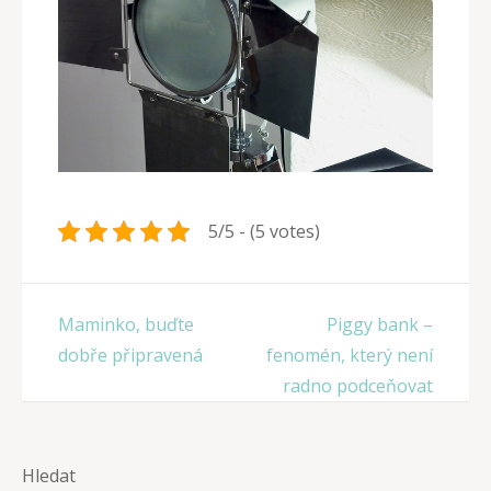
5/5 - (5 votes)
Navigace
Maminko, buďte
Piggy bank –
pro
dobře připravená
fenomén, který není
příspěvek
radno podceňovat
Hledat