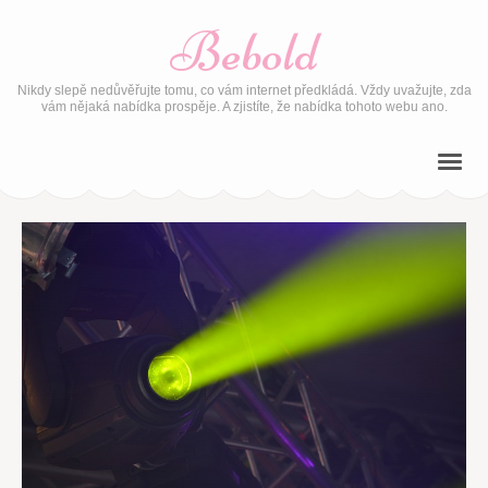
Bebold
Nikdy slepě nedůvěřujte tomu, co vám internet předkládá. Vždy uvažujte, zda
vám nějaká nabídka prospěje. A zjistíte, že nabídka tohoto webu ano.