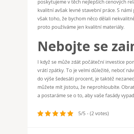
poskytujeme v těch nejlepších cenových re
kvalitní avšak levné stavební práce. S nám
však toho, že bychom něco dělali nekvalitně
proto používáme jen kvalitní materiály.
Nebojte se zai
I když se může zdát počáteční investice po
vrátí zpátky. To je velmi důležité, neboť n
do výše šedesáti procent, je taktéž nezanedb
můžete mít jistotu, že neprohloubíte. Obr
a postaráme se o to, aby vaše fasády vypada
5/5 - (2 votes)