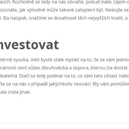
lacích. Rozhodně se tedy na nás obraťte, pokud máte zájem 
i poznáte, jak výhodné může takové zateplení být. Nebojte se
. Ba naopak, snažíme se dosahovat těch nejvyšších kvalit, a
nvestovat
měrně vysoká, měli byste stále myslet na to, že se vám jedno
ávratnost není vůbec dlouhodobá a úspora, kterou lze dostat
atelná. Stačí se tedy podívat na to, co vám tato oblast nabíz
aťte se na nás v případě jakýchkoliv nesnází. My vám pomůž
la zcela jinak.