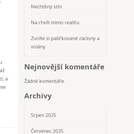
o
Nechtěný stín
Na chvíli mimo realitu
Zvolte si paličkované záclony a
volány
u
Nejnovější komentáře
 až
í, a
Žádné komentáře.
eme
Archivy
Srpen 2025
Červenec 2025