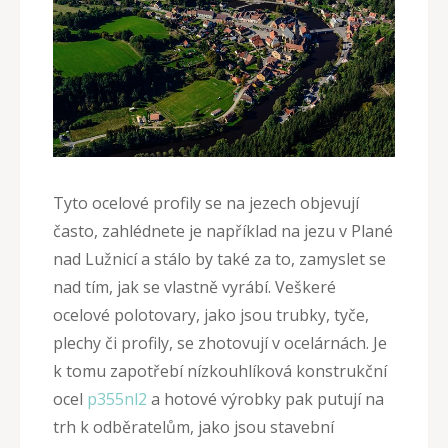
Tyto ocelové profily se na jezech objevují
často, zahlédnete je například na jezu v Plané
nad Lužnicí a stálo by také za to, zamyslet se
nad tím, jak se vlastně vyrábí. Veškeré
ocelové polotovary, jako jsou trubky, tyče,
plechy či profily, se zhotovují v ocelárnách. Je
k tomu zapotřebí nízkouhlíková konstrukční
ocel
p355nl2
a hotové výrobky pak putují na
trh k odběratelům, jako jsou stavební