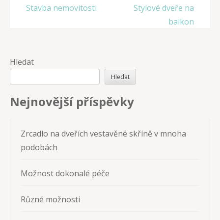
Navigace
Stavba nemovitosti
Stylové dveře na
pro
balkon
příspěvek
Hledat
Hledat
Nejnovější příspěvky
Zrcadlo na dveřích vestavěné skříně v mnoha
podobách
Možnost dokonalé péče
Různé možnosti