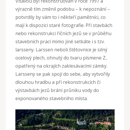
Vltavou byl rekonstruován v roce 1997 a
výrazně tím změnil podobu – k nepoznání –
potvrdily by vám to i někteří pamětníci, co
mají k dispozici staré fotografie. Při stavbách
nebo rekonstrukci říčních jezů se v průběhu
stavebních prací mimo jiné setkáte i s tzv.
larsseny. Larssen neboli štětovnice je silný
ocelový plech, ohnutý do tvaru písmene Z,
opatřený na okrajích zaklesávacími zámky.
Larsseny se pak spojí do sebe, aby vytvořily
dlouhou hradbu a při rekonstrukcích či
výstavbách jezů brání průniku vody do
exponovaného stavebního místa.