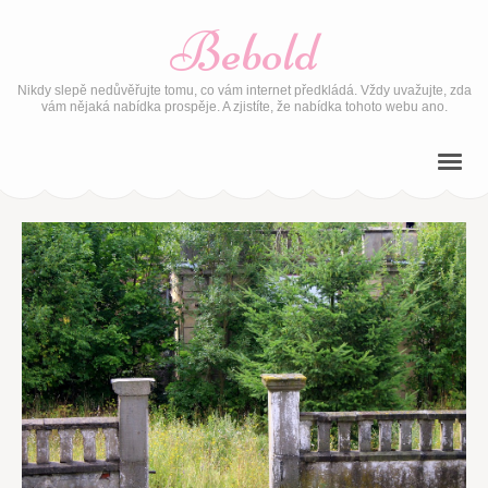
Bebold
Nikdy slepě nedůvěřujte tomu, co vám internet předkládá. Vždy uvažujte, zda
vám nějaká nabídka prospěje. A zjistíte, že nabídka tohoto webu ano.