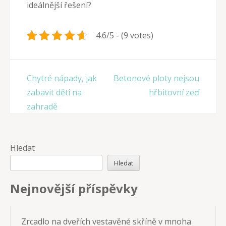
ideálnější řešení?
4.6/5 - (9 votes)
Navigace
Chytré nápady, jak
Betonové ploty nejsou
pro
zabavit děti na
hřbitovní zeď
příspěvek
zahradě
Hledat
Hledat
Nejnovější příspěvky
Zrcadlo na dveřích vestavěné skříně v mnoha