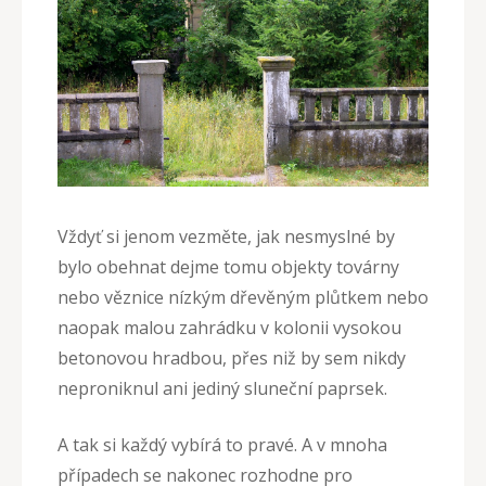
Vždyť si jenom vezměte, jak nesmyslné by
bylo obehnat dejme tomu objekty továrny
nebo věznice nízkým dřevěným plůtkem nebo
naopak malou zahrádku v kolonii vysokou
betonovou hradbou, přes niž by sem nikdy
neproniknul ani jediný sluneční paprsek.
A tak si každý vybírá to pravé. A v mnoha
případech se nakonec rozhodne pro